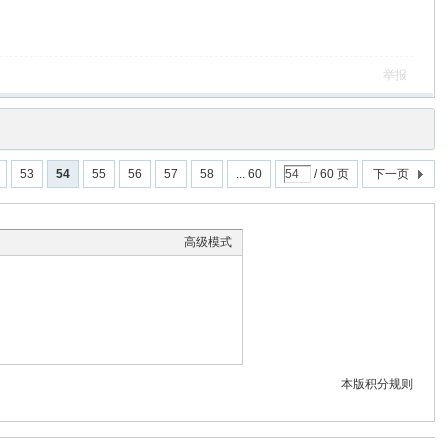
举报
53
54
55
56
57
58
... 60
/ 60 页
下一页
高级模式
本版积分规则