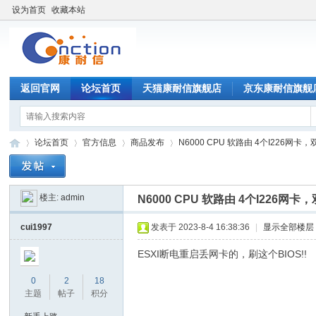
设为首页
收藏本站
返回官网
论坛首页
天猫康耐信旗舰店
京东康耐信旗舰
论坛首页
官方信息
商品发布
N6000 CPU 软路由 4个I226网卡，双内
楼主:
admin
N6000 CPU 软路由 4个I226网卡
康
»
›
›
›
cui1997
发表于 2023-8-4 16:38:36
|
显示全部楼层
ESXI断电重启丢网卡的，刷这个BIOS!!
0
2
18
主题
帖子
积分