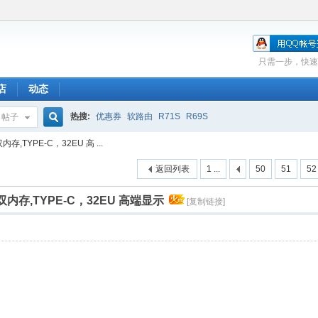
只需一步，快速
店
动态
热搜:
优惠券
软路由
R71S
R69S
帖子
搜
存,TYPE-C，32EU 高 ...
返回列表
1 ...
50
51
52
索
，双内存,TYPE-C，32EU 高端显示
[复制链接]