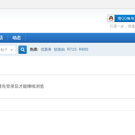
只需一步，快速
店
动态
热搜:
优惠券
软路由
R71S
R69S
帖子
搜
索
请先登录后才能继续浏览