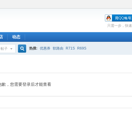
只需一步，快速
店
动态
热搜:
优惠券
软路由
R71S
R69S
帖子
搜
索
抱歉，您需要登录后才能查看