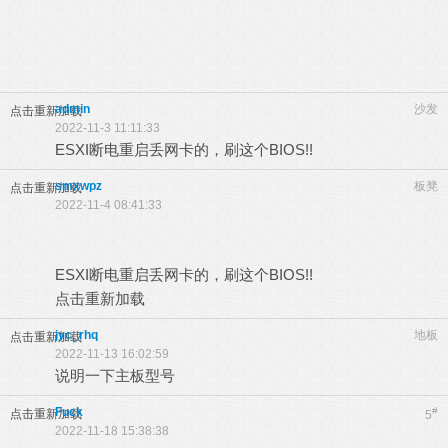
admin
沙发
点击重新加载
2022-11-3 11:11:33
ESXI断电重启丢网卡的，刷这个BIOS!!
smxwpz
板凳
点击重新加载
2022-11-4 08:41:33
ESXI断电重启丢网卡的，刷这个BIOS!!
点击重新加载
jyc_rhq
地板
点击重新加载
2022-11-13 16:02:59
说明一下主板型号
Fuck
#
点击重新加载
5
2022-11-18 15:38:38