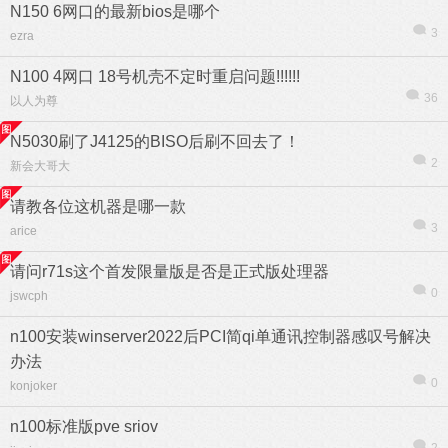
N150 6网口的最新bios是哪个
3
ezra
N100 4网口 18号机壳不定时重启问题!!!!!!
36
以人为尊
热帖
用户
版块
搜索
N5030刷了J4125的BISO后刷不回去了！
2
新会大哥大
请教各位这机器是哪一款
3
arice
请问r71s这个首发限量版是否是正式版处理器
0
jswcph
n100安装winserver2022后PCI简qi单通讯控制器感叹号解决
办法
0
konjoker
n100标准版pve sriov