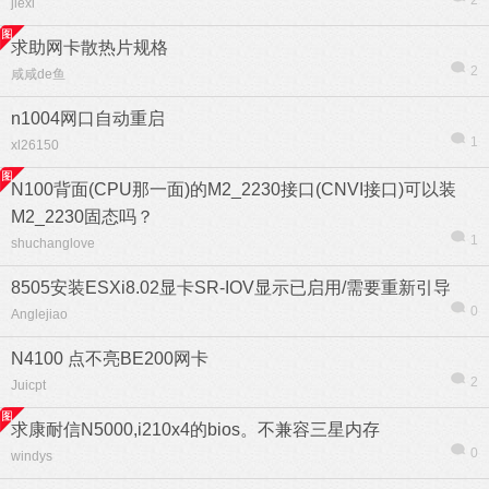
2
jiexi
求助网卡散热片规格
2
咸咸de鱼
n1004网口自动重启
1
xl26150
N100背面(CPU那一面)的M2_2230接口(CNVI接口)可以装
M2_2230固态吗？
1
shuchanglove
8505安装ESXi8.02显卡SR-IOV显示已启用/需要重新引导
0
Anglejiao
N4100 点不亮BE200网卡
2
Juicpt
求康耐信N5000,i210x4的bios。不兼容三星内存
0
windys