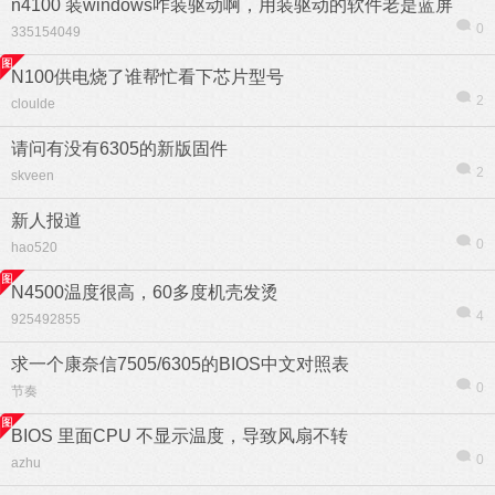
n4100 装windows咋装驱动啊，用装驱动的软件老是蓝屏
0
335154049
N100供电烧了谁帮忙看下芯片型号
2
cloulde
请问有没有6305的新版固件
2
skveen
新人报道
0
hao520
N4500温度很高，60多度机壳发烫
4
925492855
求一个康奈信7505/6305的BIOS中文对照表
0
节奏
BIOS 里面CPU 不显示温度，导致风扇不转
0
azhu