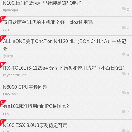
N100上面红蓝绿那里针脚是GPIO吗？
2
upsangel
请问这两种11代的主机哪个好，bios通用吗
4
solen
ALLinONE关于CncTion N4120-4L（BOX-J41L4A）一些记
录
0
康耐信
ITX-TGL6L i3-1125g4 分享下购买和使用流程（小白日记1）
3
keyboardkiller
N6000 CPU睿频问题
0
tue579921
有n100标准版用miniPCIe转m.2
7
jiexi
N100 ESXI8.0U3亲测稳定可用
0