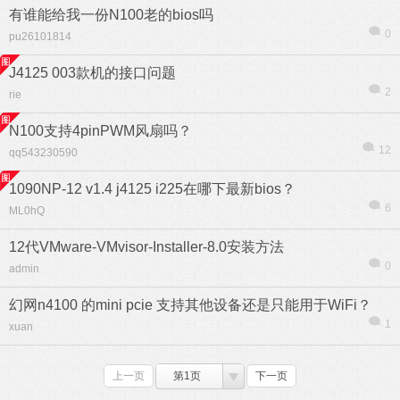
有谁能给我一份N100老的bios吗
0
pu26101814
J4125 003款机的接口问题
2
rie
N100支持4pinPWM风扇吗？
12
qq543230590
1090NP-12 v1.4 j4125 i225在哪下最新bios？
6
ML0hQ
12代VMware-VMvisor-Installer-8.0安装方法
0
admin
幻网n4100 的mini pcie 支持其他设备还是只能用于WiFi？
1
xuan
上一页
第1页
下一页