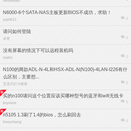
hellewdws
N6000-6个SATA-NAS主板更新BIOS不成功，求助！
0
yxp0621
请问如何登陆
0
水哥
没有屏幕的情况下可以远程装机吗
0
matrix
N100的两款ADL-N-4L和HSX-ADL-N(N100)-4LAN-I226有什
么区别，主要想...
5
艾克只打小怪兽
买的n100请问这个位置应该买哪种型号的蓝牙和wifi无线卡
6
tinyvane
n5105 1.3刷了1.4的bios，怎么刷回去
0
howxcheng