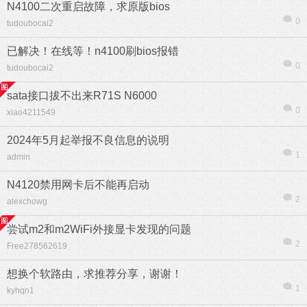
N4100二次重启故障，求原版bios
0
tudoubocai2
已解决！在线等！n4100刷bios报错
0
tudoubocai2
sata接口拔不出来R71S N6000
0
xiao4211549
2024年5月起举报不良信息的说明
1
admin
N4120禁用网卡后不能再启动
2
alexchowg
尝试m2和m2WiFi外接显卡发现的问题
信息
列表
2
Free278562619
想换个软路由，求推荐分享，谢谢！
1
kyhqn1