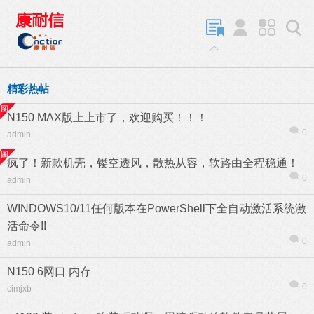
精彩热帖
N150 MAX版上上市了，欢迎购买！！！
0
admin
疯了！新款机壳，镂空透风，散热从容，软路由全程稳通！
0
admin
WINDOWS10/11任何版本在PowerShell下全自动激活系统激
活命令!!
0
admin
N150 6网口 内存
0
cimjxb