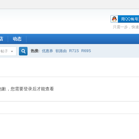
只需一步，快速
店
动态
热搜:
优惠券
软路由
R71S
R69S
帖子
搜
索
抱歉，您需要登录后才能查看