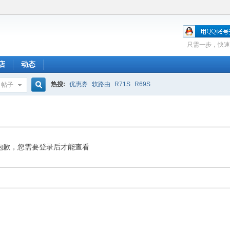
只需一步，快速
店
动态
热搜:
优惠券
软路由
R71S
R69S
帖子
搜
索
抱歉，您需要登录后才能查看