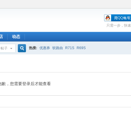
只需一步，快速
店
动态
热搜:
优惠券
软路由
R71S
R69S
帖子
搜
索
抱歉，您需要登录后才能查看