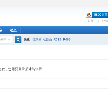
只需一步，快速
店
动态
热搜:
优惠券
软路由
R71S
R69S
帖子
搜
索
抱歉，您需要登录后才能查看