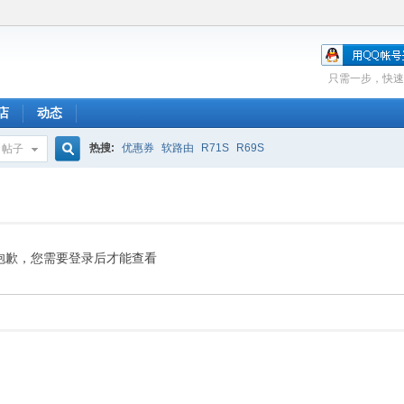
只需一步，快速
店
动态
热搜:
优惠券
软路由
R71S
R69S
帖子
搜
索
抱歉，您需要登录后才能查看