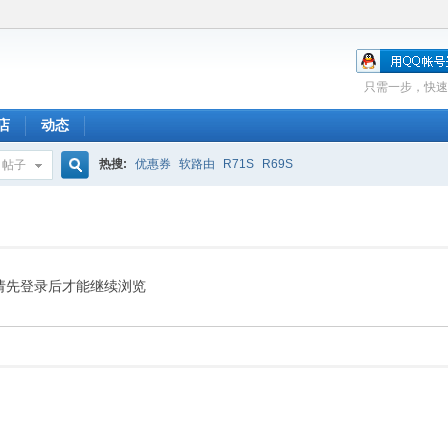
只需一步，快速
店
动态
热搜:
优惠券
软路由
R71S
R69S
帖子
搜
索
请先登录后才能继续浏览