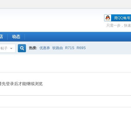
只需一步，快速
店
动态
热搜:
优惠券
软路由
R71S
R69S
帖子
搜
索
请先登录后才能继续浏览