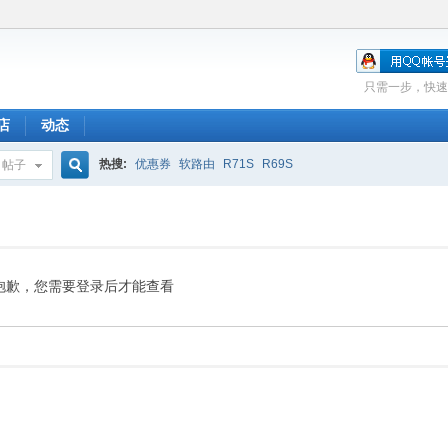
只需一步，快速
店
动态
热搜:
优惠券
软路由
R71S
R69S
帖子
搜
索
抱歉，您需要登录后才能查看