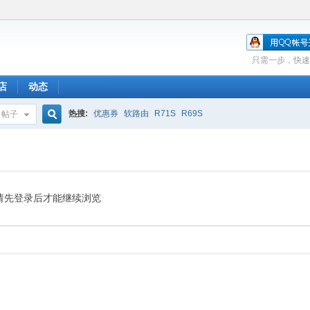
只需一步，快速
店
动态
热搜:
优惠券
软路由
R71S
R69S
帖子
搜
索
请先登录后才能继续浏览