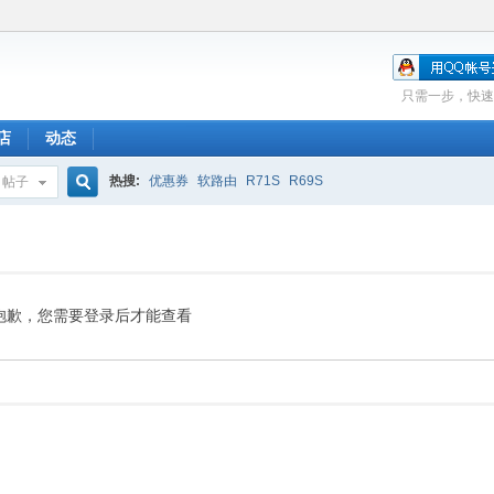
只需一步，快速
店
动态
热搜:
优惠券
软路由
R71S
R69S
帖子
搜
索
抱歉，您需要登录后才能查看