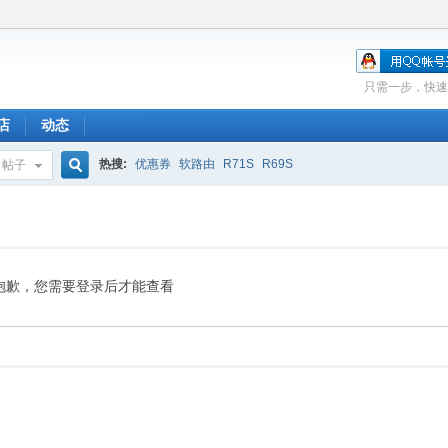
只需一步，快速
店
动态
热搜:
优惠券
软路由
R71S
R69S
帖子
搜
索
抱歉，您需要登录后才能查看