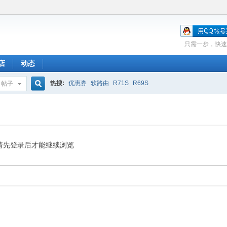
只需一步，快速
店
动态
热搜:
优惠券
软路由
R71S
R69S
帖子
搜
索
请先登录后才能继续浏览