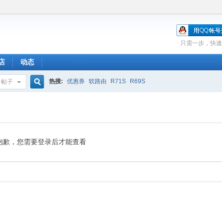
只需一步，快速
店
动态
热搜:
优惠券
软路由
R71S
R69S
帖子
搜
索
抱歉，您需要登录后才能查看