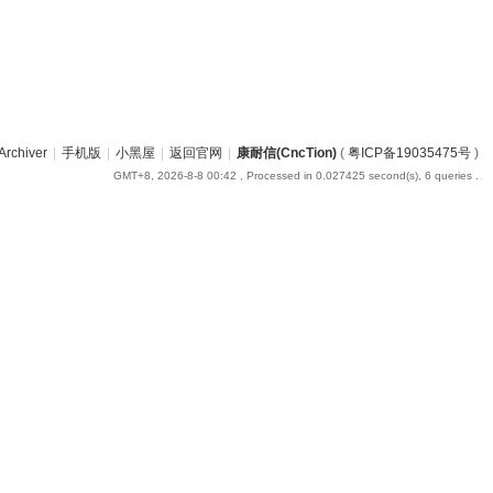
Archiver
|
手机版
|
小黑屋
|
返回官网
|
康耐信(CncTion)
(
粤ICP备19035475号
)
GMT+8, 2026-8-8 00:42
, Processed in 0.027425 second(s), 6 queries .