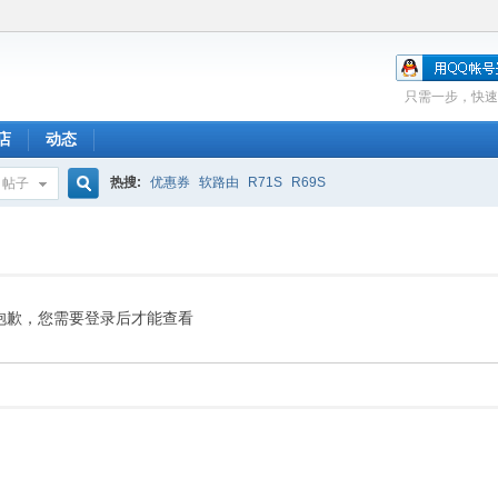
只需一步，快速
店
动态
热搜:
优惠券
软路由
R71S
R69S
帖子
搜
索
抱歉，您需要登录后才能查看