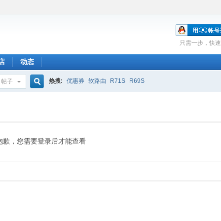
只需一步，快速
店
动态
热搜:
优惠券
软路由
R71S
R69S
帖子
搜
索
抱歉，您需要登录后才能查看