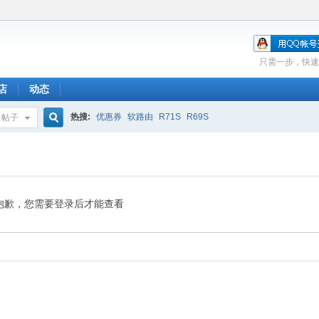
只需一步，快速
店
动态
热搜:
优惠券
软路由
R71S
R69S
帖子
搜
索
抱歉，您需要登录后才能查看