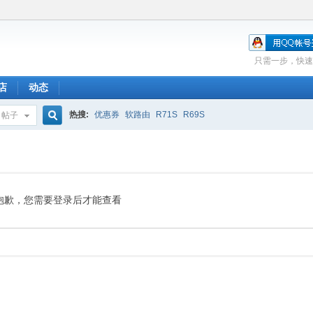
只需一步，快速
店
动态
热搜:
优惠券
软路由
R71S
R69S
帖子
搜
索
抱歉，您需要登录后才能查看