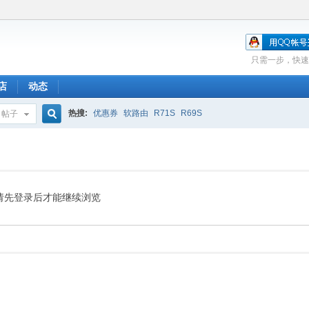
只需一步，快速
店
动态
热搜:
优惠券
软路由
R71S
R69S
帖子
搜
索
请先登录后才能继续浏览