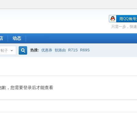
只需一步，快速
店
动态
热搜:
优惠券
软路由
R71S
R69S
帖子
搜
索
抱歉，您需要登录后才能查看