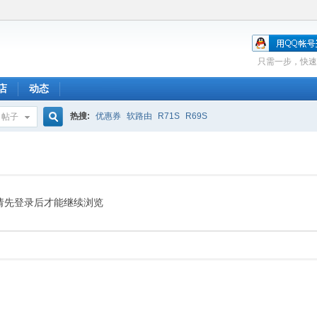
只需一步，快速
店
动态
热搜:
优惠券
软路由
R71S
R69S
帖子
搜
索
请先登录后才能继续浏览