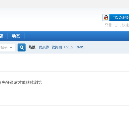
只需一步，快速
店
动态
热搜:
优惠券
软路由
R71S
R69S
帖子
搜
索
请先登录后才能继续浏览