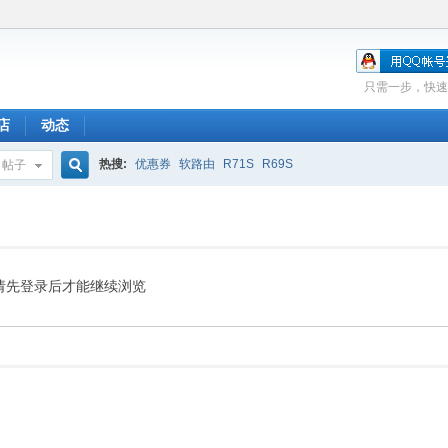
只需一步，快速
店
动态
热搜:
优惠券
软路由
R71S
R69S
帖子
搜
索
请先登录后才能继续浏览