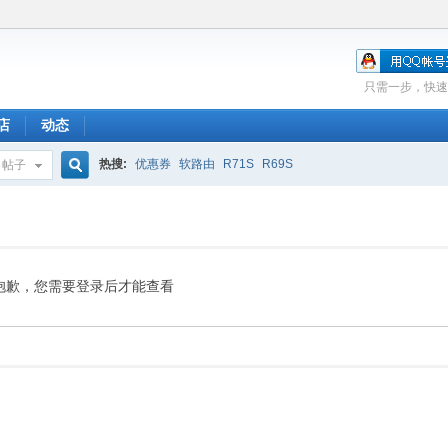
只需一步，快速
店
动态
热搜:
优惠券
软路由
R71S
R69S
帖子
搜
索
抱歉，您需要登录后才能查看