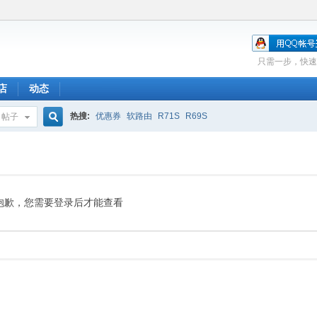
只需一步，快速
店
动态
热搜:
优惠券
软路由
R71S
R69S
帖子
搜
索
抱歉，您需要登录后才能查看