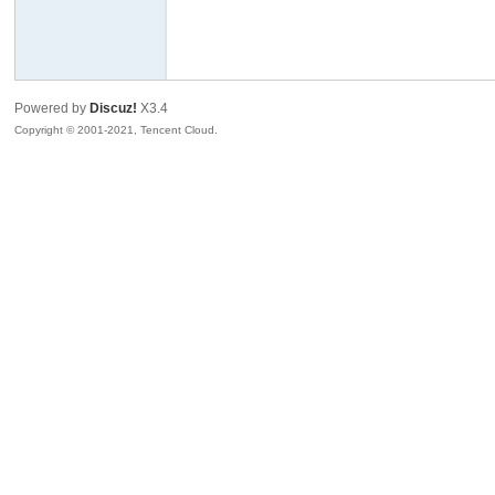
耐
Powered by
Discuz!
X3.4
Copyright © 2001-2021, Tencent Cloud.
信
(C