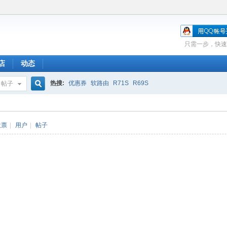
只需一步，快速
店
动态
热搜:
优惠券
软路由
R71S
R69S
帖子
搜
投票
|
用户
|
帖子
索