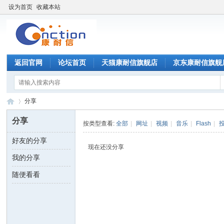
设为首页
收藏本站
返回官网
论坛首页
天猫康耐信旗舰店
京东康耐信旗舰
分享
分享
按类型查看:
全部
|
网址
|
视频
|
音乐
|
Flash
|
好友的分享
康
›
现在还没分享
我的分享
随便看看