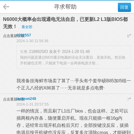
寻求帮助
回复
N6000大概率会出现通电无法自启，已更新L2 L3版BIOS都
无效！
看全部
6792557
#
点击重新加载
6
2024-1-30 11:56:36
218892583 发表于 2024-1-28 01:48
引用:
我的问题是通过BIOS重启电脑的话会无法重启，直接关机。然后按
开机键也没用，只能拔下电源一会再插电源才能 ...
我准备挂海鲜市场卖了算了···手头有个套华硕B85加I5组一
个正儿八经的X86算了·····无非就是多点电费·
jackson248
#
点击重新加载
7
2024-1-31 20:57:55
一样的情况，而且刷了L1出厂bios，也会这样。之前可以
插两根内存条，随便重启开机。现在只能插一根16g内
存，还经常出现开机自检后灭灯，全部按键没反应，拔插
电源后按开机键也没反应，反复多次清除cmos，才能碰到