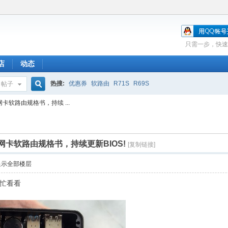
只需一步，快速
店
动态
热搜:
优惠券
软路由
R71S
R69S
帖子
搜
G4 6网卡软路由规格书，持续 ...
索
25G4 6网卡软路由规格书，持续更新BIOS!
[复制链接]
显示全部楼层
忙看看