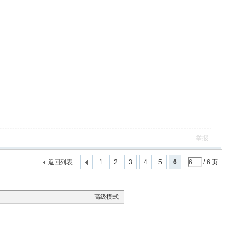
举报
返回列表
1
2
3
4
5
6
/ 6 页
高级模式