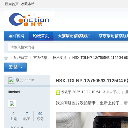
设为首页
收藏本站
返回官网
论坛首页
天猫康耐信旗舰店
京东康耐信旗舰
论坛首页
官方信息
技术支持
HSX-TGLNP-12/7505/I3-1125
楼主:
admin
HSX-TGLNP-12/7505/I3-11
康
»
›
›
›
linvinci
发表于 2025-12-22 10:54:13
来自手机
|
我的问题照片没拍清晰，重新上传了，帮
0
7
60
主题
帖子
积分