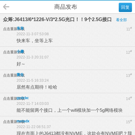
商品发布
回复
众筹:J6413/6*1226-V/3*2.5G光口！！9个2.5G接口
看全部
东东
#
点击重新加载
11
2022-11-3 07:53:08
快来车，坐等上车
小康
#
点击重新加载
12
2022-11-3 20:31:07
好～
黄生
#
点击重新加载
13
2022-11-5 16:33:24
居然有点期待！哈哈
gzdxbc
#
点击重新加载
14
2022-11-7 14:03:03
能不能留两个接口，上一个wifi模块加一个5g网络模块
metadx
#
点击重新加载
15
2022-11-22 08:51:37
现在市面上的J6413都没有NVME，这款会有NVME吧？我