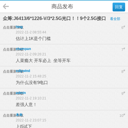
商品发布
回复
众筹:J6413/6*1226-V/3*2.5G光口！！9个2.5G接口
看全部
hing
#
点击重新加载
6
2022-11-2 08:55:44
估计上1K是个门槛
shampan
#
点击重新加载
7
2022-11-2 09:26:21
人菜瘾大 开车必上 坐等开车
sdlywind
#
点击重新加载
8
2022-11-2 15:48:25
为什么没有9电口
admin
#
点击重新加载
9
2022-11-2 19:10:21
差强人意！
木木
#
点击重新加载
10
2022-11-2 23:07:15
上I5试下