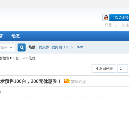
只需一步，快速
店
动态
热搜:
优惠券
软路由
R71S
R69S
帖子
搜
首发预售100台，200元优 ...
返回列表
1 ...
索
网卡首发预售100台，200元优惠券！
[复制链接]
层