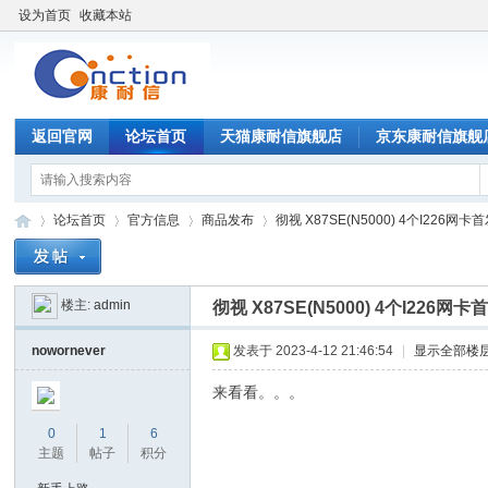
设为首页
收藏本站
返回官网
论坛首页
天猫康耐信旗舰店
京东康耐信旗舰
论坛首页
官方信息
商品发布
彻视 X87SE(N5000) 4个I226网卡
楼主:
admin
彻视 X87SE(N5000) 4个I226
康
»
›
›
›
nowornever
发表于 2023-4-12 21:46:54
|
显示全部楼
来看看。。。
0
1
6
主题
帖子
积分