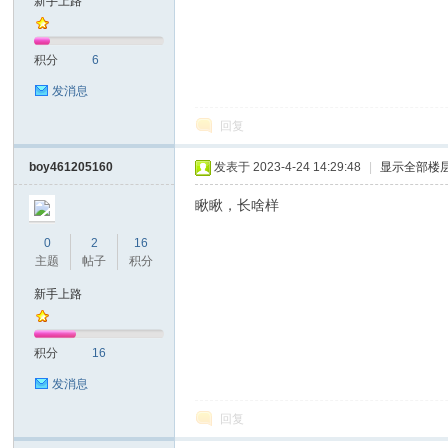
新手上路
耐
积分
6
发消息
回复
boy461205160
发表于 2023-4-24 14:29:48
|
显示全部楼
瞅瞅，长啥样
信
0
2
16
主题
帖子
积分
新手上路
积分
16
发消息
回复
(C