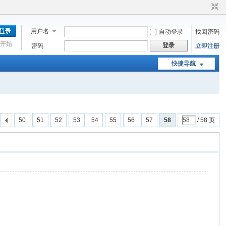
用户名
自动登录
找回密码
开始
登录
密码
立即注册
快捷导航
50
51
52
53
54
55
56
57
58
/ 58 页