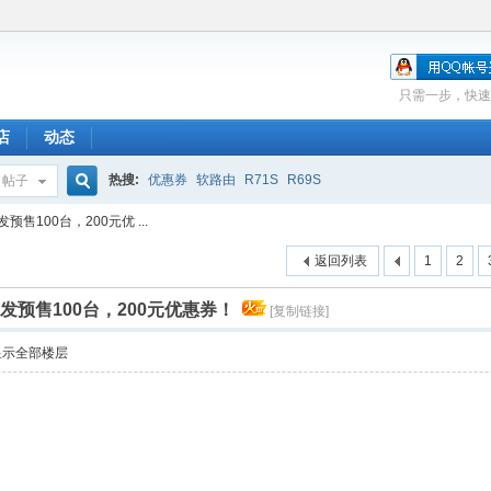
只需一步，快速
店
动态
热搜:
优惠券
软路由
R71S
R69S
帖子
搜
首发预售100台，200元优 ...
返回列表
1
2
索
网卡首发预售100台，200元优惠券！
[复制链接]
显示全部楼层