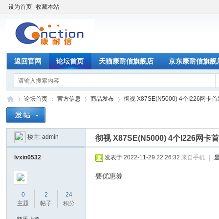
设为首页
收藏本站
返回官网
论坛首页
天猫康耐信旗舰店
京东康耐信旗舰
论坛首页
官方信息
商品发布
彻视 X87SE(N5000) 4个I226网卡
楼主:
admin
彻视 X87SE(N5000) 4个I226
康
»
›
›
›
lvxin0532
发表于 2022-11-29 22:26:32
来自手机
|
要优惠券
0
2
24
主题
帖子
积分