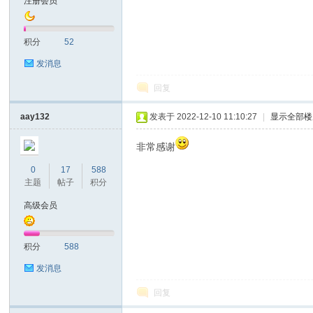
注册会员
耐
积分
52
发消息
回复
aay132
发表于 2022-12-10 11:10:27
|
显示全部楼
非常感谢
信
0
17
588
主题
帖子
积分
高级会员
积分
588
发消息
回复
(C