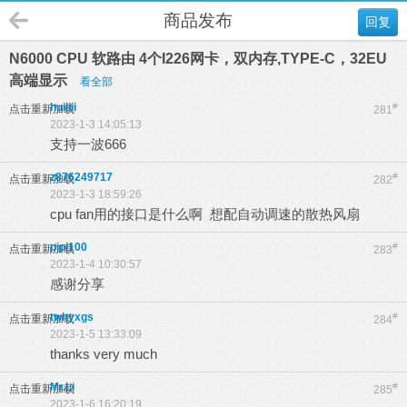
商品发布
回复
N6000 CPU 软路由 4个I226网卡，双内存,TYPE-C，32EU
高端显示
看全部
huiiiii
#
点击重新加载
281
2023-1-3 14:05:13
支持一波666
z876249717
#
点击重新加载
282
2023-1-3 18:59:26
cpu fan用的接口是什么啊 想配自动调速的散热风扇
pipi100
#
点击重新加载
283
2023-1-4 10:30:57
感谢分享
twhyxgs
#
点击重新加载
284
2023-1-5 13:33:09
thanks very much
Mr.Li
#
点击重新加载
285
2023-1-6 16:20:19