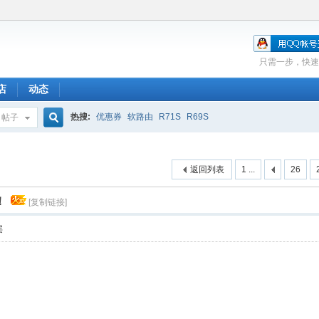
只需一步，快速
店
动态
热搜:
优惠券
软路由
R71S
R69S
帖子
搜
！
返回列表
1 ...
26
索
！
[复制链接]
层