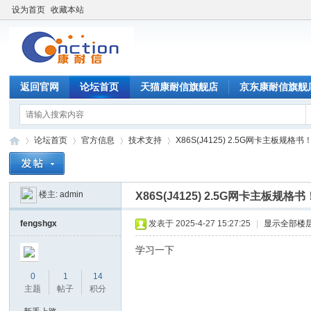
设为首页
收藏本站
返回官网
论坛首页
天猫康耐信旗舰店
京东康耐信旗舰
论坛首页
官方信息
技术支持
X86S(J4125) 2.5G网卡主板规格书
楼主:
admin
X86S(J4125) 2.5G网卡主板规格书
康
»
›
›
›
fengshgx
发表于 2025-4-27 15:27:25
|
显示全部楼
学习一下
0
1
14
主题
帖子
积分