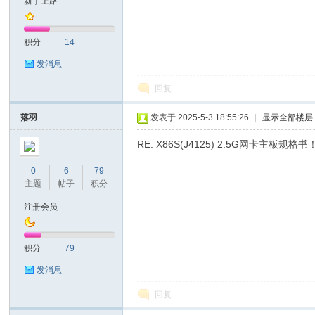
新手上路
耐
积分
14
发消息
回复
落羽
发表于 2025-5-3 18:55:26
|
显示全部楼层
RE: X86S(J4125) 2.5G网卡主板规格书！
信
0
6
79
主题
帖子
积分
注册会员
积分
79
发消息
回复
(C