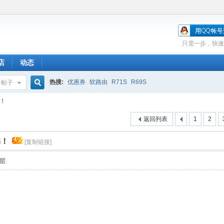
只需一步，快速
店
动态
热搜:
优惠券
软路由
R71S
R69S
帖子
搜
书！
返回列表
1
2
索
书！
[复制链接]
层