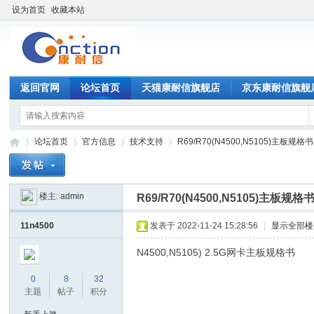
设为首页
收藏本站
返回官网
论坛首页
天猫康耐信旗舰店
京东康耐信旗舰
论坛首页
官方信息
技术支持
R69/R70(N4500,N5105)主板规格
楼主:
admin
R69/R70(N4500,N5105)主板规格
康
»
›
›
›
11n4500
发表于 2022-11-24 15:28:56
|
显示全部楼
N4500,N5105) 2.5G网卡主板规格书
0
8
32
主题
帖子
积分