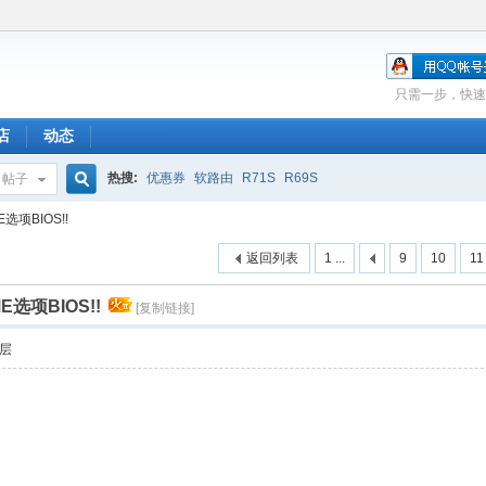
只需一步，快速
店
动态
热搜:
优惠券
软路由
R71S
R69S
帖子
搜
E选项BIOS!!
返回列表
1 ...
9
10
11
索
E选项BIOS!!
[复制链接]
层