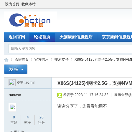
设为首页
收藏本站
返回官网
论坛首页
天猫康耐信旗舰店
京东康耐信旗舰
论坛首页
官方信息
技术支持
X86S(J4125)4网卡2.5G，支持NVM
楼主:
admin
X86S(J4125)4网卡2.5G，支持NVM
康
»
›
›
›
rueuwe
发表于 2023-11-17 16:24:32
|
显示全部楼
谢谢分享了，先看看能用不
0
4
20
主题
帖子
积分