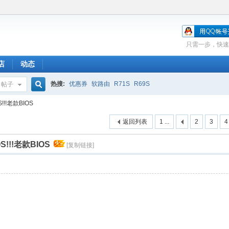
只需一步，快速
店
动态
热搜:
优惠券
软路由
R71S
R69S
帖子
搜
S!!!老款BIOS
返回列表
1 ...
2
3
4
索
OS!!!老款BIOS
[复制链接]