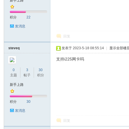
新手上路
耐
积分
22
发消息
回复
steveq
发表于 2023-5-18 08:55:14
|
显示全部楼
支持i225网卡吗
信
0
3
30
主题
帖子
积分
新手上路
积分
30
发消息
回复
(C