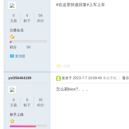
#在这里快速回复#上车上车
0
6
56
主题
帖子
积分
注册会员
积分
56
发消息
回复
yxl356464199
发表于 2023-7-7 10:09:40
来自手机
|
显
怎么刷bios?。。。
0
8
35
主题
帖子
积分
新手上路