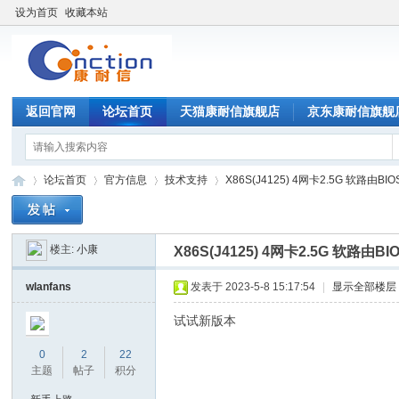
设为首页
收藏本站
返回官网
论坛首页
天猫康耐信旗舰店
京东康耐信旗舰
论坛首页
官方信息
技术支持
X86S(J4125) 4网卡2.5G 软路由BIO
楼主:
小康
X86S(J4125) 4网卡2.5G 软路由BI
康
»
›
›
›
wlanfans
发表于 2023-5-8 15:17:54
|
显示全部楼层
试试新版本
0
2
22
主题
帖子
积分