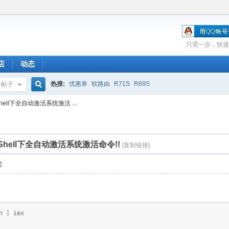
只需一步，快速
店
动态
热搜:
优惠券
软路由
R71S
R69S
帖子
搜
hell下全自动激活系统激活 ...
索
rShell下全自动激活系统激活命令!!
[复制链接]
层
）
n | iex