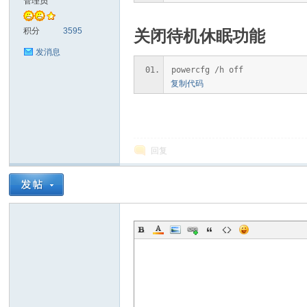
管理员
耐
积分
3595
关闭待机休眠功能
发消息
powercfg /h off
复制代码
回复
信
(C