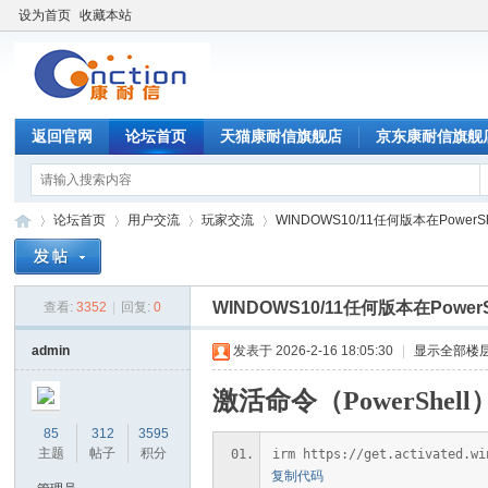
设为首页
收藏本站
返回官网
论坛首页
天猫康耐信旗舰店
京东康耐信旗舰
论坛首页
用户交流
玩家交流
WINDOWS10/11任何版本在PowerS
WINDOWS10/11任何版本在Powe
查看:
3352
|
回复:
0
康
»
›
›
›
admin
发表于 2026-2-16 18:05:30
|
显示全部楼
激活命令（PowerShell
85
312
3595
主题
帖子
积分
irm https://get.activated.wi
复制代码