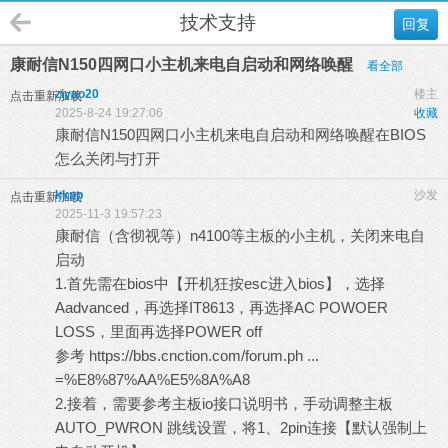
技术支持
回复
康耐信N150四网口小主机来电自启动和网络唤醒
看全部
ziyao20
楼主
点击重新加载
2025-8-24 19:27:06
收藏
康耐信N150四网口小主机来电自启动和网络唤醒在BIOS
怎么关闭与打开
kkpp
沙发
点击重新加载
2025-11-3 19:57:23
康耐信（含彻视等）n4100等主板的小主机，关闭来电自
启动
1.首先需在bios中【开机狂按esc进入bios】，选择
Aadvanced，再选择IT8613，再选择AC POWOER
LOSS，里面再选择POWER off
参考
https://bbs.cnction.com/forum.ph ...
=%E8%87%AA%E5%8A%A8
2.接着，需要参考主板io接口说明书，手动调整主板
AUTO_PWRON 跳线设置，将1、2pin连接【默认强制上