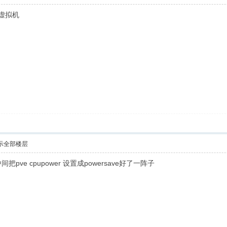
个虚拟机
示全部楼层
pve cpupower 设置成powersave好了一阵子