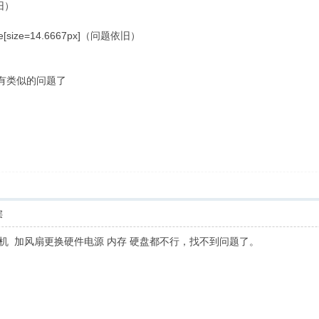
依旧）
te[size=14.6667px]（问题依旧）
复都有类似的问题了
层
拟机 加风扇更换硬件电源 内存 硬盘都不行，找不到问题了。