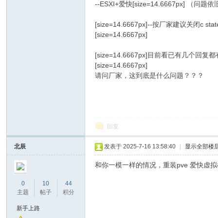
--ESXI+爱快[size=14.6667px] （问题
[size=14.6667px]--按厂家建议关闭c sta
[size=14.6667px]
[size=14.6667px]目前看已有几个回
[size=14.6667px]
请问厂家，这到底是什么问题？？？
nc
回复
北辰
发表于 2025-7-16 13:58:40
|
显示全部楼
和你一模一样的情况，重装pve 爱快虚
0
10
44
Ti
主题
帖子
积分
新手上路