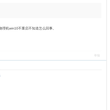
，物理机win10不重启不知道怎么回事。
举报
S