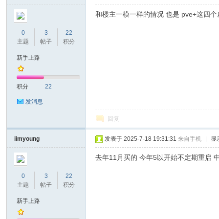
和楼主一模一样的情况 也是 pve+这四
0
3
22
主题
帖子
积分
坛
新手上路
积分
22
发消息
回复
iimyoung
发表于 2025-7-18 19:31:31
来自手机
|
显
去年11月买的 今年5以开始不定期重启 中间把
0
3
22
主题
帖子
积分
新手上路