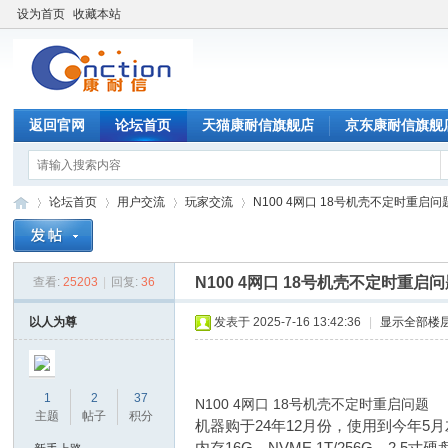
设为首页
收藏本站
返回官网
论坛首页
天猫康耐信旗舰店
京东康耐信旗舰
论坛首页
用户交流
玩家交流
N100 4网口 18号机壳不定时重启问题!!
N100 4网口 18号机壳不定时重启问题!!
查看:
25203
|
回复:
36
康
»
›
›
›
以人为尊
发表于 2025-7-16 13:42:36
|
显示全部楼
1
2
37
N100 4网口 18号机壳不定时重启问题
主题
帖子
积分
机器购于24年12月份，使用到今年5