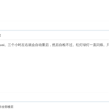
层
G 装ikuai。三个小时左右就会自动重启，然后自检不过。红灯绿灯一直闪
示全部楼层