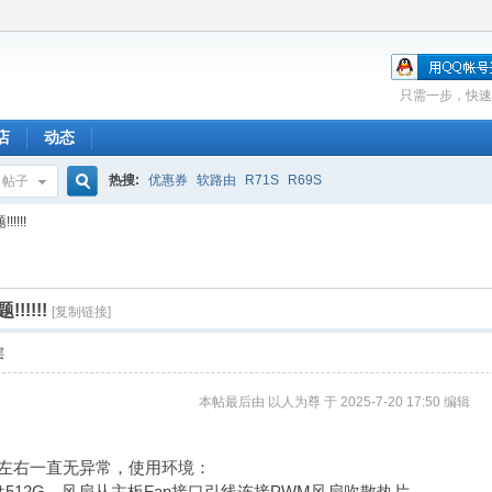
只需一步，快速
店
动态
热搜:
优惠券
软路由
R71S
R69S
帖子
搜
!!!!
索
!!!!
[复制链接]
层
本帖最后由 以人为尊 于 2025-7-20 17:50 编辑
月左右一直无异常，使用环境：