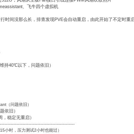
5寸硬盘512G，风扇从主板Fan接口引线连接PWM风扇吹散热片
omeassistant、飞牛四个虚拟机
的运行时间没那么长，排查发现PVE会自动重启，由此开始了不定时重
）
直维持40℃以下，问题依旧）
sistant（问题依旧）
（问题依旧）
了1周，稳定无重启）
-------------------------------------------------
（稳定运行15小时，压力测试2小时也能过）