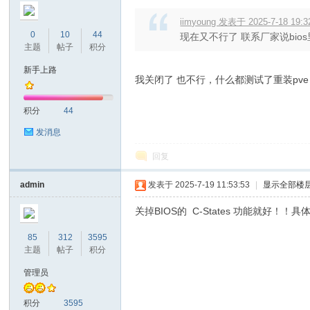
iimyoung 发表于 2025-7-18 19:3
0
10
44
现在又不行了 联系厂家说bios
主题
帖子
积分
新手上路
我关闭了 也不行，什么都测试了重装pve，
积分
44
发消息
回复
admin
发表于 2025-7-19 11:53:53
|
显示全部楼
关掉BIOS的 C-States 功能就好！
85
312
3595
主题
帖子
积分
管理员
积分
3595