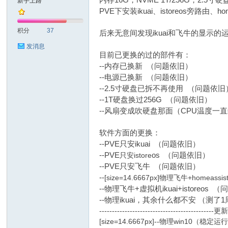
内存16G，NVME 1T/256G，2.
新手上路
PVE下安装ikuai、istoreos旁路由、h
耐
积分
37
后来无意间发现ikuai和飞牛的显示
发消息
目前已更换的过的部件有：
--内存已换新 （问题依旧）
--电源已换新 （问题依旧）
--2.5寸硬盘已拆不再使用 （问题依旧
--1T硬盘换过256G （问题依旧）
--风扇变成吹硬盘那面（CPU温度一
信
软件方面的更换：
--PVE只安ikuai （问题依旧）
--PVE
只安istore
os （问题依旧）
--PVE只安飞牛 （问题依旧）
--
[size=14.6667px]物理飞牛+homeas
--物理飞牛+虚拟机ikuai+istoreos 
--物理ikuai，其余什么都不安 （测
---------------------------------------------更新-
[size=14.6667px]--物理win10
(C