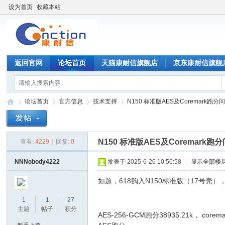
设为首页
收藏本站
返回官网
论坛首页
天猫康耐信旗舰店
京东康耐信旗舰
论坛首页
官方信息
技术支持
N150 标准版AES及Coremark跑分
N150 标准版AES及Coremark跑
查看:
4229
|
回复:
0
康
»
›
›
›
NNNobody4222
发表于 2025-6-26 10:56:58
|
显示全部楼
如题，618购入N150标准版（17号壳）
1
1
27
主题
帖子
积分
AES-256-GCM跑分
38935.21k， core