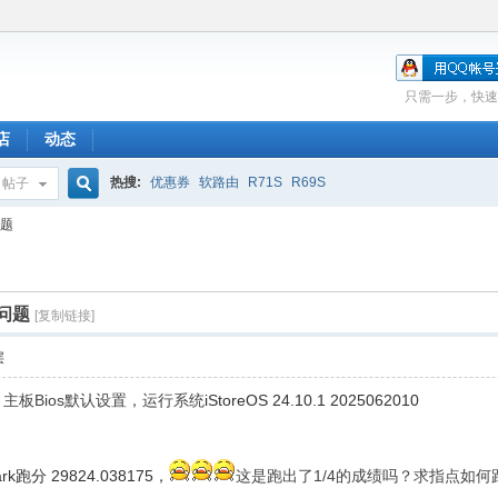
只需一步，快速
店
动态
热搜:
优惠券
软路由
R71S
R69S
帖子
搜
问题
索
分问题
[复制链接]
层
，主板Bios默认设置，运行系统
iStoreOS 24.10.1 2025062010
mark跑分
29824.038175，
这是跑出了1/4的成绩吗？求指点如