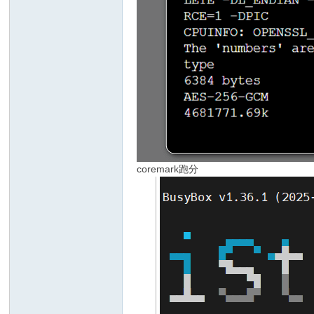
nc
coremark跑分
Ti