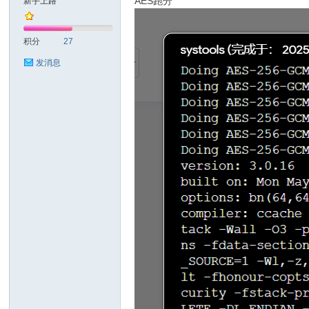
AES跑分
新手上路
耐
积分
27
发消息
信
(C