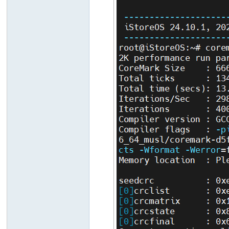
on
)论