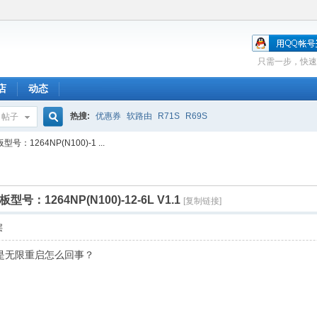
只需一步，快速
店
动态
热搜:
优惠券
软路由
R71S
R69S
帖子
搜
：1264NP(N100)-1 ...
索
：1264NP(N100)-12-6L V1.1
[复制链接]
层
序总是无限重启怎么回事？