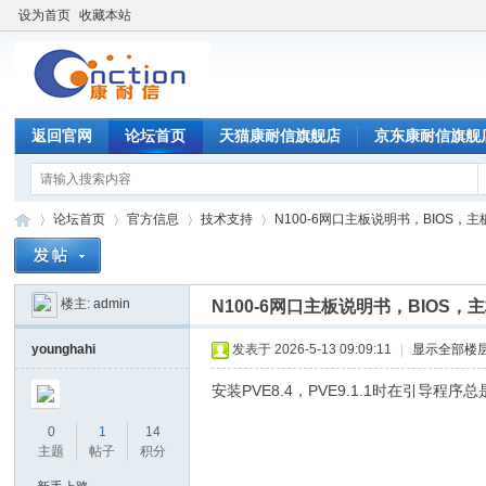
设为首页
收藏本站
返回官网
论坛首页
天猫康耐信旗舰店
京东康耐信旗舰
论坛首页
官方信息
技术支持
N100-6网口主板说明书，BIOS，主板型号
楼主:
admin
N100-6网口主板说明书，BIOS，主板型号
康
»
›
›
›
younghahi
发表于 2026-5-13 09:09:11
|
显示全部楼
安装PVE8.4，PVE9.1.1时在引导程
0
1
14
主题
帖子
积分