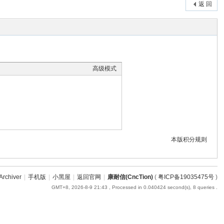
返 回
高级模式
本版积分规则
Archiver
|
手机版
|
小黑屋
|
返回官网
|
康耐信(CncTion)
(
粤ICP备19035475号
)
GMT+8, 2026-8-9 21:43
, Processed in 0.040424 second(s), 8 queries .