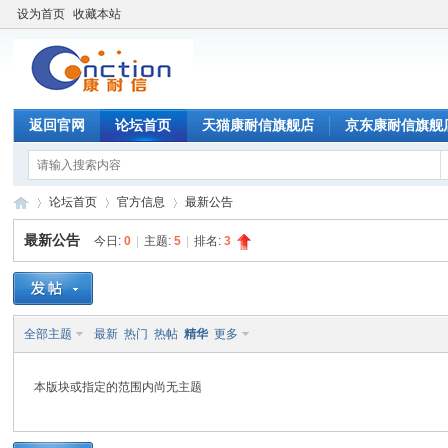
设为首页
收藏本站
返回官网
论坛首页
天猫康耐信旗舰店
京东康耐信旗舰
论坛首页
官方信息
最新公告
最新公告
今日:
0
|
主题:
5
|
排名:
3
康
»
›
›
全部主题
最新
热门
热帖
精华
更多
本版块或指定的范围内尚无主题