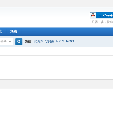
只需一步，快速
店
动态
热搜:
优惠券
软路由
R71S
R69S
帖子
搜
索